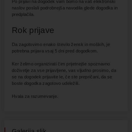
Po prijavi na dogodek vam bomo na vaš elektronski
naslov poslali podrobnejša navodila glede dogodka in
predplačila.
Rok prijave
Da zagotovimo enako število žensk in moških, je
potrebna prijava vsaj 5 dni pred dogodkom.
Ker želimo organizirati čim prijetnejše spoznavno
doživetje za vse prijavljene, vas vljudno prosimo, da
se na dogodek prijavite le, če ste prepričani, da se
boste dogodka zagotovo udeležili.
Hvala za razumevanje.
Galerija slik