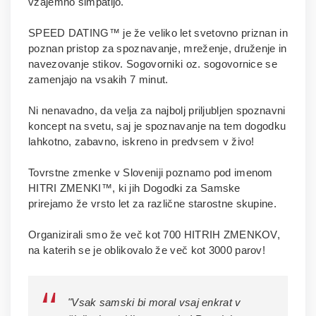
vzajemno simpatijo.
SPEED DATING™ je že veliko let svetovno priznan in
poznan pristop za spoznavanje, mreženje, druženje in
navezovanje stikov. Sogovorniki oz. sogovornice se
zamenjajo na vsakih 7 minut.
Ni nenavadno, da velja za najbolj priljubljen spoznavni
koncept na svetu, saj je spoznavanje na tem dogodku
lahkotno, zabavno, iskreno in predvsem v živo!
Tovrstne zmenke v Sloveniji poznamo pod imenom
HITRI ZMENKI™, ki jih Dogodki za Samske
prirejamo že vrsto let za različne starostne skupine.
Organizirali smo že več kot 700 HITRIH ZMENKOV,
na katerih se je oblikovalo že več kot 3000 parov!
"Vsak samski bi moral vsaj enkrat v