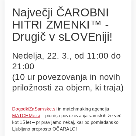
Največji ČAROBNI
HITRI ZMENKI™ -
Drugič v sLOVEniji!
Nedelja, 22. 3., od 11:00 do
21:00
(10 ur povezovanja in novih
priložnosti za objem, ki traja)
DogodkiZaSamske.si
in matchmaking agencija
MATCHMe.si
– pionirja povezovanja samskih že več
kot 15 let – pripravljamo nekaj, kar bo pomladansko
Ljubljano preprosto OČARALO!