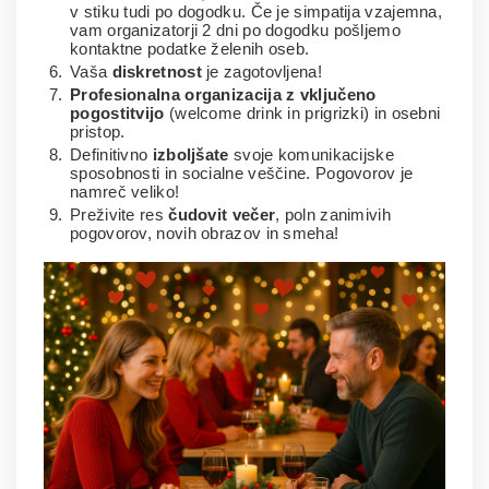
v stiku tudi po dogodku. Če je simpatija vzajemna,
vam organizatorji 2 dni po dogodku pošljemo
kontaktne podatke želenih oseb.
Vaša
diskretnost
je zagotovljena!
Profesionalna organizacija z vključeno
pogostitvijo
(welcome drink in prigrizki) in osebni
pristop.
Definitivno
izboljšate
svoje komunikacijske
sposobnosti in socialne veščine. Pogovorov je
namreč veliko!
Preživite res
čudovit večer
, poln zanimivih
pogovorov, novih obrazov in smeha!