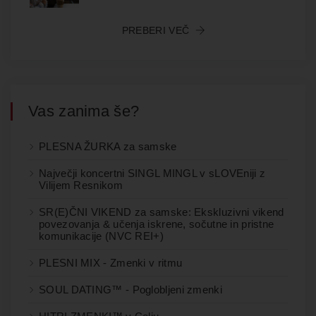
PREBERI VEČ
Vas zanima še?
PLESNA ŽURKA za samske
Največji koncertni SINGL MINGL v sLOVEniji z
Vilijem Resnikom
SR(E)ČNI VIKEND za samske: Ekskluzivni vikend
povezovanja & učenja iskrene, sočutne in pristne
komunikacije (NVC REI+)
PLESNI MIX - Zmenki v ritmu
SOUL DATING™ - Poglobljeni zmenki