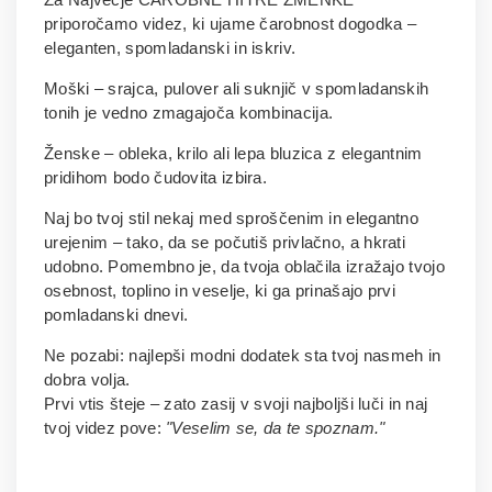
priporočamo videz, ki ujame čarobnost dogodka –
eleganten, spomladanski in iskriv.
Moški – srajca, pulover ali suknjič v spomladanskih
tonih je vedno zmagajoča kombinacija.
Ženske – obleka, krilo ali lepa bluzica z elegantnim
pridihom bodo čudovita izbira.
Naj bo tvoj stil nekaj med sproščenim in elegantno
urejenim – tako, da se počutiš privlačno, a hkrati
udobno. Pomembno je, da tvoja oblačila izražajo tvojo
osebnost, toplino in veselje, ki ga prinašajo prvi
pomladanski dnevi.
Ne pozabi: najlepši modni dodatek sta tvoj nasmeh in
dobra volja.
Prvi vtis šteje – zato zasij v svoji najboljši luči in naj
tvoj videz pove:
"Veselim se, da te spoznam."