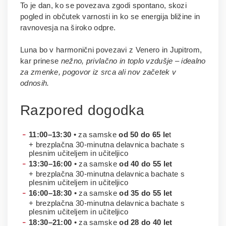
To je dan, ko se povezava zgodi spontano, skozi
pogled in občutek varnosti in ko se energija bližine in
ravnovesja na široko odpre.
Luna bo v harmonični povezavi z Venero in Jupitrom,
kar prinese
nežno, privlačno in toplo vzdušje – idealno
za zmenke, pogovor iz srca ali nov začetek v
odnosih.
Razpored dogodka
11:00–13:30
• za samske
od 50 do 65 le
t
+ brezplačna 30-minutna delavnica bachate s
plesnim učiteljem in učiteljico
13:30–16:00
• za samske
od 40 do 55 let
+ brezplačna 30-minutna delavnica bachate s
plesnim učiteljem in učiteljico
16:00–18:30
• za samske
od 35 do 55 let
+ brezplačna 30-minutna delavnica bachate s
plesnim učiteljem in učiteljico
18:30–21:00
• za samske
od 28 do 40 let