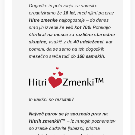
Dogodke in potovanja za samske
organiziramo že
16 let
, med njimi pa prav
Hitre zmenke
najpogosteje – do danes
smo jih izvedli že
več kot 700
! Potekajo
štirikrat na mesec za različne starostne
skupine
, vsakič z do
40 udeleženci
, kar
pomeni, da se samo na teh dogodkih
mesečno sreča tudi do
160 samskih
.
In kakšni so rezultati?
Največ parov se je spoznalo prav na
Hitrih zmenkih™
– iz mnogih poznanstev
so zrasle čudovite ljubezni, pristna