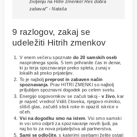
življenju na Hitre zmenke! Res dobra
zabava!" - Nataša
9 razlogov, zakaj se
udeležiti Hitrih zmenkov
V enem večeru spoznate
do 20 samskih oseb
nasprotnega spola. S tem prihranite čas in denar,
ki ju terja spoznavanje preko spleta, zunaj v
lokalih ali preko prijateljev.
To je najbolj
preprost in zabaven način
spoznavanja
.
Prav HITRI ZMENKI so najbolj
priljubljen spoznavni dogodek po celem svetu.
Energijo sogovornikov se začuti takoj -
v živo
, kar
je največ vredno! Vidiš človeka, njegovo mimiko,
slišiš glas, začutiš stisk roke in opaziš iskrice v
očeh.
Vsi na dogodku smo na istem
. Vsi smo samski
in vsi smo odprti za spoznavanje novih ljudi, pa
naj bo to za nova prijateljstva ali partnerstva.
Sami se odločite
, s katerimi osebami želite ostati