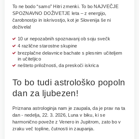
To ne bodo “samo” Hitri zmenki. To bo NAJVEČJE
SPOZNAVNO DOŽIVETJE leta – z energijo,
čarobnostjo in iskrivostjo, kot je Slovenija še ni
doživela!
10 ur nepozabnih spoznavanj ob soju svečk
4 različne starostne skupine
brezplačne delavnice bachate s plesnim učiteljem
in učiteljico
nešteto priložnosti, da preskoči iskrica
To bo tudi astrološko popoln
dan za ljubezen!
Priznana astrologinja nam je zaupala, da je prav na ta
dan - nedelja, 22. 3. 2026, Luna v biku, ki se
harmonično poveže z Venero in Jupitrom, zato bo v
zraku več topline, čutnosti in zaupanja.