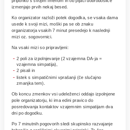
priponko s svojim imenom in ob pijači dobrodošlice
izmenjajo prvih nekaj besed.
Ko organizator razloži potek dogodka, se vsaka dama
usede k svoji mizi, moški pa se ob znaku
organizatorja vsakih 7 minut presedejo k naslednji
mizi oz. sogovornici.
Na vsaki mizi so pripravljeni:
2 poli za izpolnjevanje (2 vzajemna DA-ja =
vzajemna simpatija),
2 pisali in
listek s simpatičnimi vprašanji (če slučajno
zmanjka tem).
Ob koncu zmenkov vsi udeleženci oddajo izpolnjene
pole organizatorju, ki ima edini pravico do
posredovanja kontaktov vzajemnim simpatijam dva
dni po dogodku.
Po 7 minutnih pogovorih sledi skupinsko razvajanje