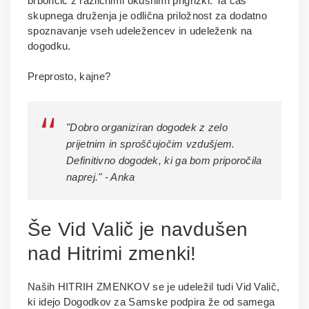
brbončic z različnimi okusnimi prigrizki. Ta čas
skupnega druženja je odlična priložnost za dodatno
spoznavanje vseh udeležencev in udeleženk na
dogodku.
Preprosto, kajne?
"Dobro organiziran dogodek z zelo
prijetnim in sproščujočim vzdušjem.
Definitivno dogodek, ki ga bom priporočila
naprej." - Anka
Še Vid Valič je navdušen
nad Hitrimi zmenki!
Naših HITRIH ZMENKOV se je udeležil tudi Vid Valič,
ki idejo Dogodkov za Samske podpira že od samega