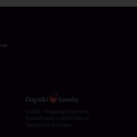
 vas.
© 2026 -
DogodkiZaSamske.si
V sodelovanju z
MATCHMe.si
Vse pravice pridržane.