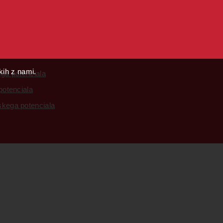
skih z nami.
ega potenciala
potenciala
skega potenciala