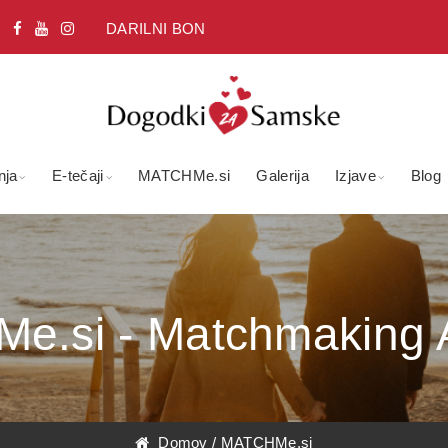
DARILNI BON
nja
E-tečaji
MATCHMe.si
Galerija
Izjave
Blog
.si - Matchmaking 
Domov
/
MATCHMe.si