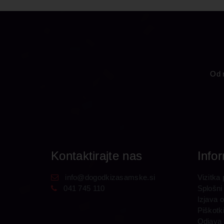
Od n
Kontaktirajte nas
Info
info@dogodkizasamske.si
Vizitka 
041 745 110
Splošni
Izjava 
Piškotk
Odjava 