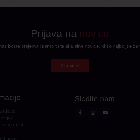
Prijava na
novice
as boste prejemali samo tiste aktualne novice, ki so najboljše za
Prijavi se
rmacije
Sledite nam
podjetja
 pogoji
o zasebnosti
i
od novic