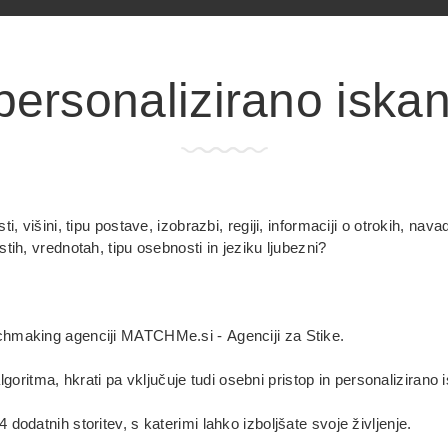
ersonalizirano iskan
i, višini, tipu postave, izobrazbi, regiji, informaciji o otrokih, nav
tih, vrednotah, tipu osebnosti in jeziku ljubezni?
chmaking agenciji MATCHMe.si - Agenciji za Stike.
itma, hkrati pa vključuje tudi osebni pristop in personalizirano 
dodatnih storitev, s katerimi lahko izboljšate svoje življenje.