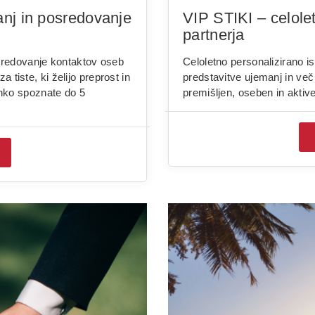
nj in posredovanje
VIP STIKI – celole
partnerja
sredovanje kontaktov oseb
Celoletno personalizirano i
a tiste, ki želijo preprost in
predstavitve ujemanj in več 
hko spoznate do 5
premišljen, oseben in aktive