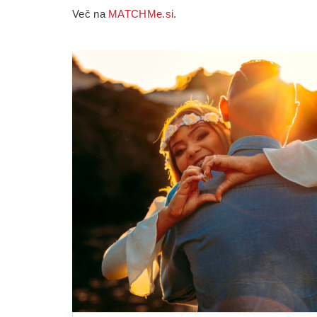
Več na
MATCHMe.si
.