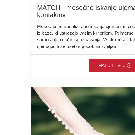
MATCH - mesečno iskanje ujema
kontaktov
Mesečno personalizirano iskanje ujemanj in po
iz baze, ki ustrezajo vašim kriterijem. Primerno z
samostojen način spoznavanja. Vsak mesec la
ujemajočih se oseb s podobnimi željami.
MATCH - Več