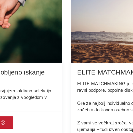
obljeno iskanje
ELITE MATCHMAKIN
ELITE MATCHMAKING je nam
ravni podpore, popolne diskr
vjujem, aktivno selekcijo
vezovanja z vpogledom v
Gre za najbolj individualno
začetka do konca osebno s
Z vami se večkrat sreča, va
ujemanja – tudi izven obs