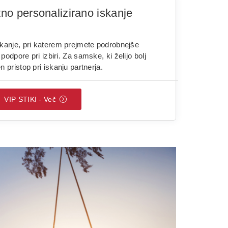
tno personalizirano iskanje
skanje, pri katerem prejmete podrobnejše
podpore pri izbiri. Za samske, ki želijo bolj
n pristop pri iskanju partnerja.
VIP STIKI - Več