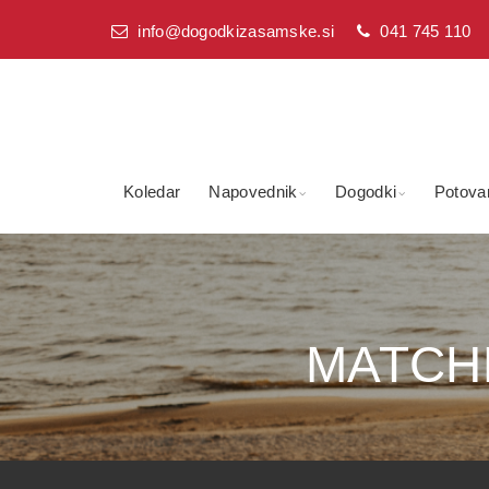
info@dogodkizasamske.si
041 745 110
Koledar
Napovednik
Dogodki
Potova
MATCHMe