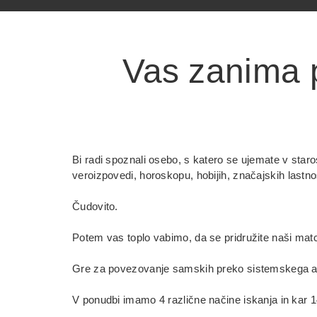
Vas zanima p
Bi radi spoznali osebo, s katero se ujemate v starost
veroizpovedi, horoskopu, hobijih, značajskih lastnos
Čudovito.
Potem vas toplo vabimo, da se pridružite naši mat
Gre za povezovanje samskih preko sistemskega algor
V ponudbi imamo 4 različne načine iskanja in kar 14 