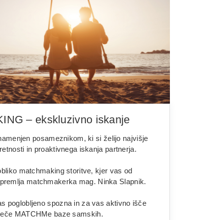
G – ekskluzivno iskanje
enjen posameznikom, ki si želijo najvišje
etnosti in proaktivnega iskanja partnerja.
 obliko matchmaking storitve, kjer vas od
premlja matchmakerka mag. Ninka Slapnik.
s poglobljeno spozna in za vas aktivno išče
toječe MATCHMe baze samskih.