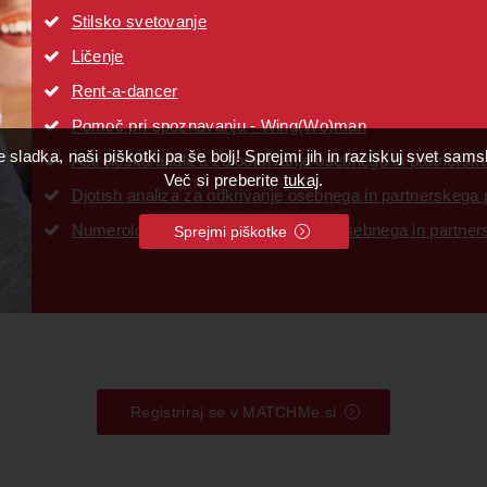
Stilsko svetovanje
Ličenje
Rent-a-dancer
Pomoč pri spoznavanju - Wing(Wo)man
 sladka, naši piškotki pa še bolj! Sprejmi jih in raziskuj svet sam
Astrološka analiza za odkrivanje osebnega in partnersk
Več si preberite
tukaj
.
Djotish analiza za odkrivanje osebnega in partnerskega 
Numerološka analiza za odkrivanje osebnega in partner
Sprejmi piškotke
Registriraj se v MATCHMe.si