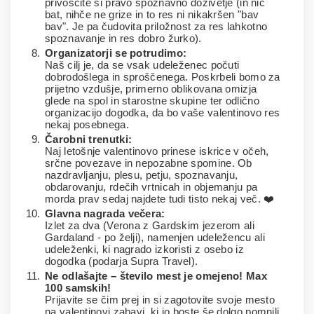
privoščite si pravo spoznavno doživetje (in nič
bat, nihče ne grize in to res ni nikakršen "bav
bav". Je pa čudovita priložnost za res lahkotno
spoznavanje in res dobro žurko).
Organizatorji se potrudimo:
Naš cilj je, da se vsak udeleženec počuti
dobrodošlega in sproščenega. Poskrbeli bomo za
prijetno vzdušje, primerno oblikovana omizja
glede na spol in starostne skupine ter odlično
organizacijo dogodka, da bo vaše valentinovo res
nekaj posebnega.
Čarobni trenutki:
Naj letošnje valentinovo prinese iskrice v očeh,
srčne povezave in nepozabne spomine. Ob
nazdravljanju, plesu, petju, spoznavanju,
obdarovanju, rdečih vrtnicah in objemanju pa
morda prav sedaj najdete tudi tisto nekaj več. ❤️
Glavna nagrada večera:
Izlet za dva (Verona z Gardskim jezerom ali
Gardaland - po želji), namenjen udeležencu ali
udeleženki, ki nagrado izkoristi z osebo iz
dogodka (podarja Supra Travel).
Ne odlašajte – število mest je omejeno! Max
100 samskih!
Prijavite se čim prej in si zagotovite svoje mesto
na valentinovi zabavi, ki jo boste še dolgo pomnili.