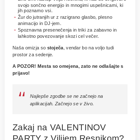
svojo sončno energijo in mnogimi uspešnicami, ki
jih poznamo vsi.
Žur do jutranjih ur z razigrano glasbo, plesno
animacijo in DJ-jem.
​Spoznavna presenečenja in triki za zabavno in
lahkotno povezovanje skozi cel večer.
Naša omizja so
stoječa
, vendar bo na voljo tudi
prostor za sedenje.
A POZOR! Mesta so omejena, zato ne odlašajte s
prijavo!
Najlepše zgodbe se ne začnejo na
aplikacijah. Začnejo se v živo.
Zakaj na VALENTINOV
PARTY z Vilijem Resnikom?