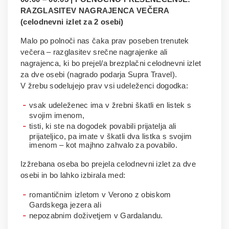
RAZGLASITEV NAGRAJENCA VEČERA
(celodnevni izlet za 2 osebi)
Malo po polnoči nas čaka prav poseben trenutek
večera – razglasitev srečne nagrajenke ali
nagrajenca, ki bo prejel/a brezplačni celodnevni izlet
za dve osebi (nagrado podarja Supra Travel).
V žrebu sodelujejo prav vsi udeleženci dogodka:
vsak udeleženec ima v žrebni škatli en listek s
svojim imenom,
tisti, ki ste na dogodek povabili prijatelja ali
prijateljico, pa imate v škatli dva listka s svojim
imenom – kot majhno zahvalo za povabilo.
Izžrebana oseba bo prejela celodnevni izlet za dve
osebi in bo lahko izbirala med:
romantičnim izletom v Verono z obiskom
Gardskega jezera ali
nepozabnim doživetjem v Gardalandu.