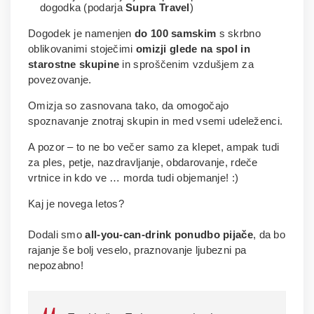
dogodka (podarja
Supra Travel
)
Dogodek je namenjen
do 100 samskim
s skrbno
oblikovanimi stoječimi
omizji glede na spol in
starostne skupine
in sproščenim vzdušjem za
povezovanje.
Omizja so zasnovana tako, da omogočajo
spoznavanje znotraj skupin in med vsemi udeleženci.
A pozor – to ne bo večer samo za klepet, ampak tudi
za ples, petje, nazdravljanje, obdarovanje, rdeče
vrtnice in kdo ve … morda tudi objemanje! :)
Kaj je novega letos?
Dodali smo
all-you-can-drink ponudbo pijače
, da bo
rajanje še bolj veselo, praznovanje ljubezni pa
nepozabno!