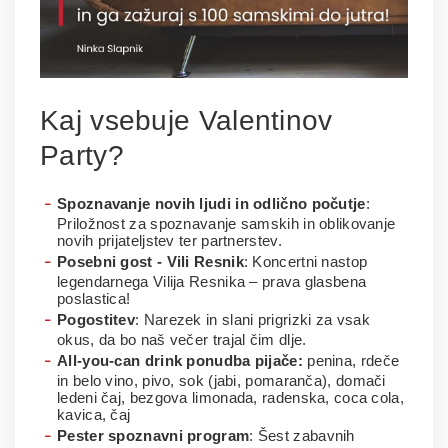
Kaj vsebuje Valentinov
Party?
Spoznavanje novih ljudi in odlično počutje
:
Priložnost za spoznavanje samskih in oblikovanje
novih prijateljstev ter partnerstev.
Posebni gost - Vili Resnik
: Koncertni nastop
legendarnega Vilija Resnika – prava glasbena
poslastica!
Pogostitev
: Narezek in slani prigrizki za vsak
okus, da bo naš večer trajal čim dlje.
All-you-can drink ponudba pijače:
penina, rdeče
in belo vino, pivo, sok (jabi, pomaranča), domači
ledeni čaj, bezgova limonada, radenska, coca cola,
kavica, čaj
Pester spoznavni program
: Šest zabavnih