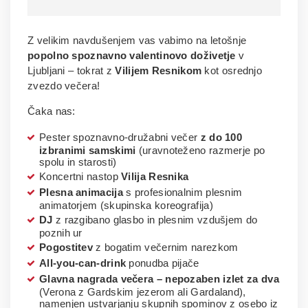
Z velikim navdušenjem vas vabimo na letošnje
popolno spoznavno valentinovo doživetje
v
Ljubljani – tokrat z
Vilijem Resnikom
kot osrednjo
zvezdo večera!
Čaka nas:
Pester spoznavno-družabni večer
z do 100
izbranimi samskimi
(uravnoteženo razmerje po
spolu in starosti)
Koncertni nastop
Vilija Resnika
Plesna animacija
s profesionalnim plesnim
animatorjem (skupinska koreografija)
DJ
z razgibano glasbo in plesnim vzdušjem do
poznih ur
Pogostitev
z bogatim večernim narezkom
All-you-can-drink
ponudba pijače
Glavna nagrada večera
– nepozaben izlet za dva
(Verona z Gardskim jezerom ali Gardaland),
namenjen ustvarjanju skupnih spominov z osebo iz