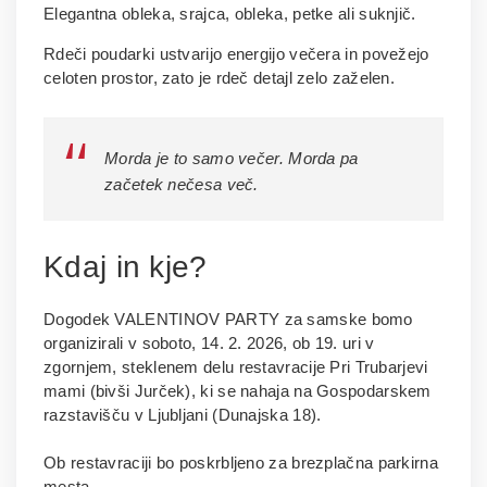
Elegantna obleka, srajca, obleka, petke ali suknjič.
Rdeči poudarki ustvarijo energijo večera in povežejo
celoten prostor, zato je rdeč detajl zelo zaželen.
Morda je to samo večer. Morda pa
začetek nečesa več.
Kdaj in kje?
Dogodek VALENTINOV PARTY za samske bomo
organizirali v soboto, 14. 2. 2026, ob 19. uri v
zgornjem, steklenem delu restavracije Pri Trubarjevi
mami (bivši Jurček), ki se nahaja na Gospodarskem
razstavišču v Ljubljani (Dunajska 18).
Ob restavraciji bo poskrbljeno za brezplačna parkirna
mesta.