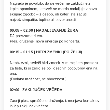
Nagrada je povabilo, da se večer ne zaključi le z
lepim spominom, temveč se morda nadaljuje v novo
skupno zgodbo – z osebo, ob kateri ste začutili
največ simpatije, topline ali povezanosti.
00:05 – 02:00 | NADALJEVANJE ŽURA
DJ prevzame ritem.
Ples, druženje, nova energija po koncertu.
00:15 – 01:15 | HITRI ZMENKI (PO ŽELJI)
Neobvezni, sedeči hitri zmenki v mirnejšem prostoru
za tiste, ki si želijo še bolj osebnih pogovorov ena na
ena.
(Dodana možnost, ne obveznost.)
02:00 | ZAKLJUČEK VEČERA
Zadnji ples, sproščeno druženje, izmenjava kontaktov
in lep zaključek večera.