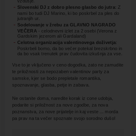
vzdušje.
Slovenski DJ z dobro plesno glasbo do jutra
: Z
nami bo tudi DJ Marino, ki bo poskrbel za ples do
jutranjih ur.
Sodelovanje v žrebu za GLAVNO NAGRADO
VEČERA
- celodnevni izlet za 2 osebi (Verona z
Gardskim jezerom ali Gardaland)
Celotna organizacija valentinovega doživetja
:
Poskrbeli bomo, da bo večer potekal brezskrbno in
da bo vsak trenutek prav čudovita izkušnja za vse.
Vse to je vključeno v ceno dogodka, zato ne zamudite
te priložnosti za nepozaben valentinov party za
samske, kjer se bodo prepletale romantika,
spoznavanje, glasba, petje in zabava.
Ne ostanite doma, naredite korak iz cone udobja,
podarite si priložnost za nove zgodbe, za nova
poznanstva, za nove prijatelje in kaj veste ... morda
pa prav na ta večer spoznate svojo sorodno dušo!