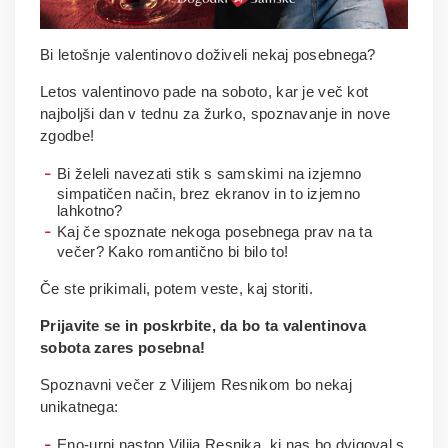
Bi letošnje valentinovo doživeli nekaj posebnega?
Letos valentinovo pade na soboto, kar je več kot
najboljši dan v tednu za žurko, spoznavanje in nove
zgodbe!
Bi želeli navezati stik s samskimi na izjemno
simpatičen način, brez ekranov in to izjemno
lahkotno?
​Kaj če spoznate nekoga posebnega prav na ta
večer? Kako romantično bi bilo to!
Če ste prikimali, potem veste, kaj storiti.
Prijavite se in poskrbite, da bo ta valentinova
sobota zares posebna!
Spoznavni večer z Vilijem Resnikom bo nekaj
unikatnega:
Eno-urni nastop Vilija Resnika, ki nas bo dvigoval s