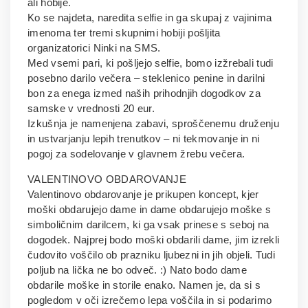
ali hobije.
Ko se najdeta, naredita selfie in ga skupaj z vajinima
imenoma ter tremi skupnimi hobiji pošljita
organizatorici Ninki na SMS.
Med vsemi pari, ki pošljejo selfie, bomo izžrebali tudi
posebno darilo večera – steklenico penine in darilni
bon za enega izmed naših prihodnjih dogodkov za
samske v vrednosti 20 eur.
Izkušnja je namenjena zabavi, sproščenemu druženju
in ustvarjanju lepih trenutkov – ni tekmovanje in ni
pogoj za sodelovanje v glavnem žrebu večera.
VALENTINOVO OBDAROVANJE
Valentinovo obdarovanje je prikupen koncept, kjer
moški obdarujejo dame in dame obdarujejo moške s
simboličnim darilcem, ki ga vsak prinese s seboj na
dogodek. Najprej bodo moški obdarili dame, jim izrekli
čudovito voščilo ob prazniku ljubezni in jih objeli. Tudi
poljub na lička ne bo odveč. :) Nato bodo dame
obdarile moške in storile enako. Namen je, da si s
pogledom v oči izrečemo lepa voščila in si podarimo