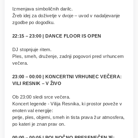
Izmenjava simboličnih darilc.
Žreb idej za doživetje v dvoje – uvod v nadaljevanje
zgodbe po dogodku.
22:15 – 23:00 | DANCE FLOOR IS OPEN
DJ stopnjuje ritem.
Ples, smeh, druženje, zadnji pogovori pred vrhuncem
večera.
23:00 – 00:00 | KONCERTNI VRHUNEC VEČERA:
VILI RESNIK – V ŽIVO
Ob 23:00 sledi srce večera.
Koncert legende - Vilija Resnika, ki prostor poveže v
enoten val energije:
petje, ples, objemi, smeh in tista prava žur atmosfera,
po kateri je znan prav on.
00:00 – 00:05 | POLNOČNO PRESENEČENJE: