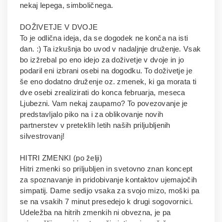
nekaj lepega, simboličnega.
DOŽIVETJE V DVOJE
To je odlična ideja, da se dogodek ne konča na isti
dan. :) Ta izkušnja bo uvod v nadaljnje druženje. Vsak
bo izžrebal po eno idejo za doživetje v dvoje in jo
podaril eni izbrani osebi na dogodku. To doživetje je
še eno dodatno druženje oz. zmenek, ki ga morata ti
dve osebi zrealizirati do konca februarja, meseca
Ljubezni. Vam nekaj zaupamo? To povezovanje je
predstavljalo piko na i za oblikovanje novih
partnerstev v preteklih letih naših priljubljenih
silvestrovanj!
HITRI ZMENKI (po želji)
Hitri zmenki so priljubljen in svetovno znan koncept
za spoznavanje in pridobivanje kontaktov ujemajočih
simpatij. Dame sedijo vsaka za svojo mizo, moški pa
se na vsakih 7 minut presedejo k drugi sogovornici.
Udeležba na hitrih zmenkih ni obvezna, je pa