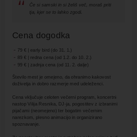
Če si samski in si želiš več, moraš priti
tja, kjer se to lahko zgodi.
Cena dogodka
79 € | early bird (do 31. 1.)
89 € | redna cena (od 1.2. do 10. 2.)
​99 € | zadnja cena (od 11. 2. dalje)
Število mest je omejeno, da ohranimo kakovost
doživetja in dobro razmerje med udeleženci.
Cena vključuje celoten večerni program, koncertni
nastop Vilija Resnika, DJ-ja, pogostitev z izbranimi
pijačami (neomejeno) ter bogatim večernim
narezkom, plesno animacijo in organizirano
spoznavanje.