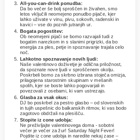
All-you-can-drink ponudba:
Da bo večer še bolj sproščen in živahen, smo
letos vključili neomejeno ponudbo pijače, kjer
lahko uživate v vinu, pivu, sokovih, radenski in
kavici – vse do poznih jutranjih ur.
Bogata pogostitev:
Ob neomejeni pijači se bomo razvajali tudi z
bogatim narezkom in s slanimi prigrizki, da bo
energija za ples, petje in spoznavanje trajala celo
noč.
Lahkotno spoznavanje novih ljudi:
Naše valentinovo doživetje je odlična priložnost,
da spoznate nove ljudi v sproščenem okolju.
Poskrbeli bomo za skrbno izbrana stoječa omizja,
prilagojena starostnim skupinam v mešanih
spolih, kjer se boste lahko pogovarjali in
povezovali z osebami, ki vam ustrezajo.
Glasba za vsak okus:
DJ bo poskrbel za pestro glasbo – od slovenskih
in tujih uspešnic do balkanskih ritmov, ki vas bodo
zagotovo obdržali na plesišču.
Stopite iz cone udobja:
Ne preživljajte valentinovega doma - sobotni
večer je večer za žur! Saturday Night Fever!
Pojdite iz cone udobja in naredite nekaj zase –