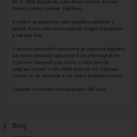
10. 2. 2026 do polnoči, vam denar vrnemo. Po tem
datumu celoten znesek zadržimo.
V kolikor ne prejmemo vaše potrditve udeležbe in
plačila, bomo vaše mesto ponudili drugim prijavljenim
s čakalne liste.
V primeru morebitnih sprememb ali odpovedi dogodka
vas bomo obvestili najkasneje 4 dni pred dogodkom.
V primeru odpovedi vam bomo v celoti povrnili
vplačani znesek v roku štirih delovnih dni. Vplačani
znesek se ne obrestuje in se vrne v prejetem znesku.
Dogodek se izvede za maksimalno 100 oseb.
Blog