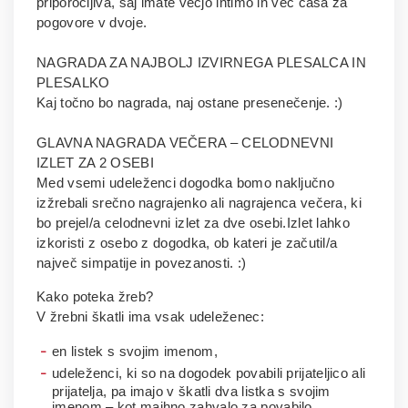
priporočljiva, saj imate večjo intimo in več časa za
pogovore v dvoje.
NAGRADA ZA NAJBOLJ IZVIRNEGA PLESALCA IN
PLESALKO
Kaj točno bo nagrada, naj ostane presenečenje. :)
GLAVNA NAGRADA VEČERA – CELODNEVNI
IZLET ZA 2 OSEBI
Med vsemi udeleženci dogodka bomo naključno
izžrebali srečno nagrajenko ali nagrajenca večera, ki
bo prejel/a celodnevni izlet za dve osebi.Izlet lahko
izkoristi z osebo z dogodka, ob kateri je začutil/a
največ simpatije in povezanosti. :)
Kako poteka žreb?
V žrebni škatli ima vsak udeleženec:
en listek s svojim imenom,
udeleženci, ki so na dogodek povabili prijateljico ali
prijatelja, pa imajo v škatli dva listka s svojim
imenom – kot majhno zahvalo za povabilo.