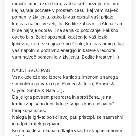
minute minejo zelo hitro, zato o sebi povejte recimo:
kaj najraje počnete v prostem času, kaj vam največ
pomeni v življenju, kako bi vas opisali vaši prijatelji,
kaj vas najbolj veseli, itd. Bodite zabavni. :) Ali pa kam
bi se najraje odpravili na sanjsko potovanje, kakšno
osebo bi si želeli spoznati, kakšen je vaš jezik
ljubezni, kako se najraje sproščate, kaj vas umirja, kaj
vas napolni s pozitivno energijo in katere vrednote
vam največ pomeni jo v življenju. Bodite kreativni. :)
NAJDI SVOJ PAR
Vsak udeleženec izbere kartico z imenom znanega
simboličnega para (npr. Romeo & Julija, Bonnie &
Clyde, Simba & Nala …).
Da je igra povsem preprosta in sproščena, je na
kartici zapisano tudi, kdo je tvoja “druga polovica” –
torej koga iščeš.
Naloga je igriva: poišči svoj par, pristopi, se nasmehni
in odpri kratek pogovor.
Ko se najdeta, skupaj odkrijta vsaj tri skupne interese