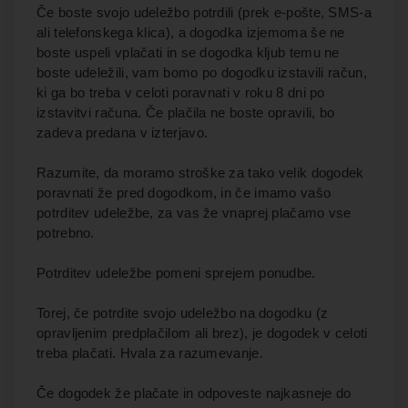
Če boste svojo udeležbo potrdili (prek e-pošte, SMS-a
ali telefonskega klica), a dogodka izjemoma še ne
boste uspeli vplačati in se dogodka kljub temu ne
boste udeležili, vam bomo po dogodku izstavili račun,
ki ga bo treba v celoti poravnati v roku 8 dni po
izstavitvi računa. Če plačila ne boste opravili, bo
zadeva predana v izterjavo.
Razumite, da moramo stroške za tako velik dogodek
poravnati že pred dogodkom, in če imamo vašo
potrditev udeležbe, za vas že vnaprej plačamo vse
potrebno.
Potrditev udeležbe pomeni sprejem ponudbe.
Torej, če potrdite svojo udeležbo na dogodku (z
opravljenim predplačilom ali brez), je dogodek v celoti
treba plačati. Hvala za razumevanje.
Če dogodek že plačate in odpoveste najkasneje do