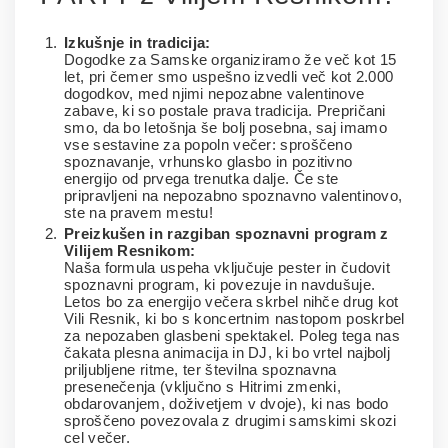
Izkušnje in tradicija:
Dogodke za Samske organiziramo že več kot 15
let, pri čemer smo uspešno izvedli več kot 2.000
dogodkov, med njimi nepozabne valentinove
zabave, ki so postale prava tradicija. Prepričani
smo, da bo letošnja še bolj posebna, saj imamo
vse sestavine za popoln večer: sproščeno
spoznavanje, vrhunsko glasbo in pozitivno
energijo od prvega trenutka dalje. Če ste
pripravljeni na nepozabno spoznavno valentinovo,
ste na pravem mestu!
Preizkušen in razgiban spoznavni program z
Vilijem Resnikom:
Naša formula uspeha vključuje pester in čudovit
spoznavni program, ki povezuje in navdušuje.
Letos bo za energijo večera skrbel nihče drug kot
Vili Resnik, ki bo s koncertnim nastopom poskrbel
za nepozaben glasbeni spektakel. Poleg tega nas
čakata plesna animacija in DJ, ki bo vrtel najbolj
priljubljene ritme, ter številna spoznavna
presenečenja (vključno s Hitrimi zmenki,
obdarovanjem, doživetjem v dvoje), ki nas bodo
sproščeno povezovala z drugimi samskimi skozi
cel večer.