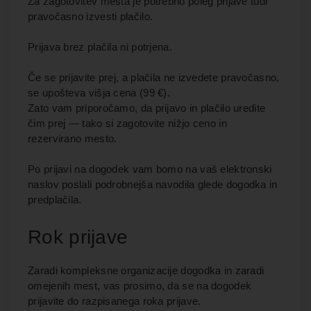
Za zagotovitev mesta je potrebno poleg prijave tudi
pravočasno izvesti plačilo.
Prijava brez plačila ni potrjena.
Če se prijavite prej, a plačila ne izvedete pravočasno,
se upošteva višja cena (99 €).
Zato vam priporočamo, da prijavo in plačilo uredite
čim prej — tako si zagotovite nižjo ceno in
rezervirano mesto.
Po prijavi na dogodek vam bomo na vaš elektronski
naslov poslali podrobnejša navodila glede dogodka in
predplačila.
Rok prijave
Zaradi kompleksne organizacije dogodka in zaradi
omejenih mest, vas prosimo, da se na dogodek
prijavite do razpisanega roka prijave.