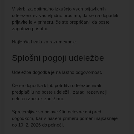
V skrbi za optimalno izkušnjo vseh prijavljenih
udeležencev vas vljudno prosimo, da se na dogodek
prijavite le v primeru, če ste prepričani, da boste
zagotovo prisotni.
Najlepša hvala za razumevanje.
Splošni pogoji udeležbe
Udeležba dogodka je na lastno odgovornost.
Če se dogodka kljub potrditvi udeležbe in/ali
predplačilu ne boste udeležili, zaradi rezervacij
celoten znesek zadržimo.
Sprejemljive so odjave štiri delovne dni pred
dogodkom, kar v našem primeru pomeni najkasneje
do 10. 2. 2026 do polnoči.