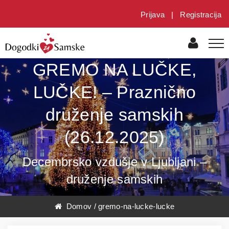
Prijava
|
Registracija
GREMO NA LUČKE,
LUČKE! – Praznično
druženje samskih
(26.12.2025)
Decembrsko vzdušje v Ljubljani –
druženje samskih
Domov
/
gremo-na-lucke-lucke