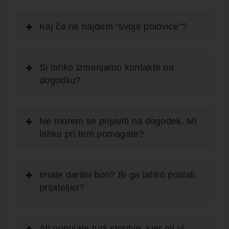
Kaj če ne najdem “svoje polovice”?
Si lahko izmenjamo kontakte na
dogodku?
Ne morem se prijaviti na dogodek. Mi
lahko pri tem pomagate?
Imate darilni bon? Bi ga lahko poslali
prijateljici?
Ali ponujate tudi storitve, kjer mi vi