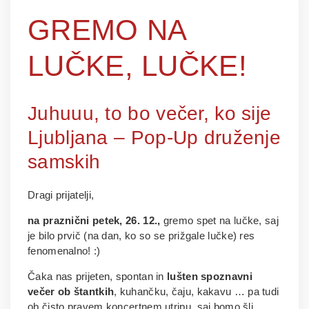
GREMO NA
LUČKE, LUČKE!
Juhuuu, to bo večer, ko sije
Ljubljana – Pop-Up druženje
samskih
Dragi prijatelji,
na praznični petek, 26. 12.,
gremo spet na lučke, saj
je bilo prvič (na dan, ko so se prižgale lučke) res
fenomenalno! :)
Čaka nas prijeten, spontan in
lušten spoznavni
večer ob štantkih
, kuhančku, čaju, kakavu … pa tudi
ob čisto pravem koncertnem utripu, saj bomo šli