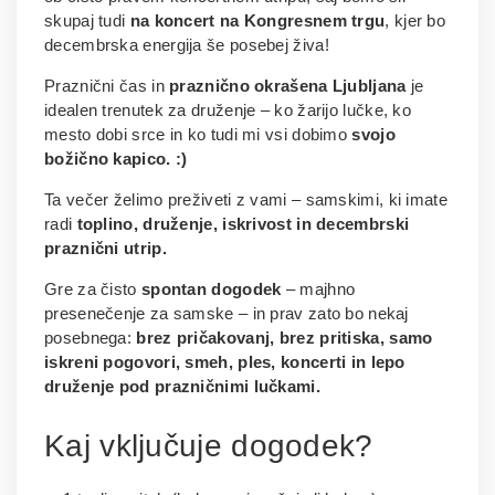
skupaj tudi
na koncert na Kongresnem trgu
, kjer bo
decembrska energija še posebej živa!
Praznični čas in
praznično okrašena Ljubljana
je
idealen trenutek za druženje – ko žarijo lučke, ko
mesto dobi srce in ko tudi mi vsi dobimo
svojo
božično kapico. :)
Ta večer želimo preživeti z vami – samskimi, ki imate
radi
toplino, druženje, iskrivost in decembrski
praznični utrip.
Gre za čisto
spontan dogodek
– majhno
presenečenje za samske – in prav zato bo nekaj
posebnega:
brez pričakovanj, brez pritiska, samo
iskreni pogovori, smeh, ples, koncerti in lepo
druženje pod prazničnimi lučkami.
Kaj vključuje dogodek?