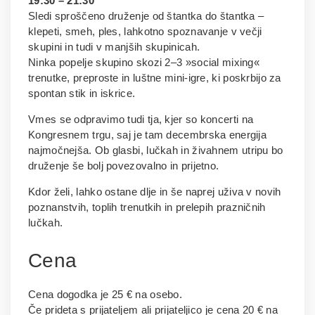
19:30 – 21:30
Sledi sproščeno druženje od štantka do štantka –
klepeti, smeh, ples, lahkotno spoznavanje v večji
skupini in tudi v manjših skupinicah.
Ninka popelje skupino skozi 2–3 »social mixing«
trenutke, preproste in luštne mini-igre, ki poskrbijo za
spontan stik in iskrice.
Vmes se odpravimo tudi tja, kjer so koncerti na
Kongresnem trgu, saj je tam decembrska energija
najmočnejša. Ob glasbi, lučkah in živahnem utripu bo
druženje še bolj povezovalno in prijetno.
Kdor želi, lahko ostane dlje in še naprej uživa v novih
poznanstvih, toplih trenutkih in prelepih prazničnih
lučkah.
Cena
Cena dogodka je 25 € na osebo.
Če prideta s prijateljem ali prijateljico je cena 20 € na