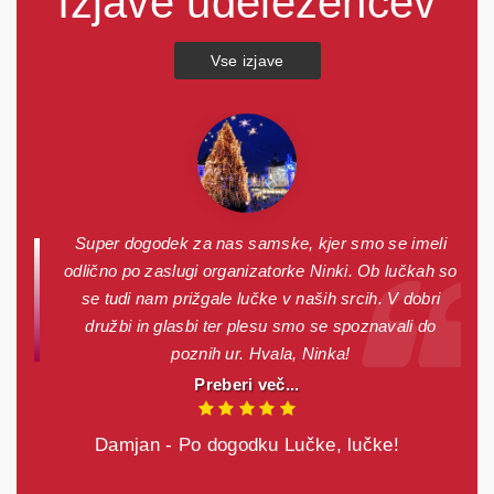
Izjave udeležencev
Vse izjave
i zdi
Super dogodek za nas samske, kjer smo se imeli
to
odlično po zaslugi organizatorke Ninki. Ob lučkah so
očam
se tudi nam prižgale lučke v naših srcih. V dobri
družbi in glasbi ter plesu smo se spoznavali do
poznih ur. Hvala, Ninka!
Preberi več...
Damjan - Po dogodku Lučke, lučke!