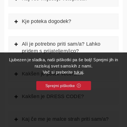
Kje poteka dogodek?
Ali je potrebno priti sam/a? Lahko
pridem s prijateljem/ico?
Ljubezen je sladka, naši piškotki pa še bolj! Sprejmi jih in
raziskuj svet samskih z nami.
Več si preberite
tukaj
.
Kakšen je potek večera?
Sprejmi piškotke
Kakšen je DRESS CODE?
Kaj če me je malce strah priti sam/a?