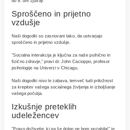
do 8. ure zjutraj!
Sproščeno in prijetno
vzdušje
Naši dogodki so zasnovani tako, da ustvarjajo
sproščeno in prijetno vzdušje.
"Socialna interakcija je ključna za naše psihično in
fizično zdravje," pravi dr. John Cacioppo, profesor
psihologije na Univerzi v Chicagu.
Naši dogodki niso le zabava, temveč tudi priložnost
za krepitev vašega socialnega življenja in izboljšanje
vašega počutja.
Izkušnje preteklih
udeležencev
"Pravo doživetje, ki ga še dolgo ne bom pozabila!" je