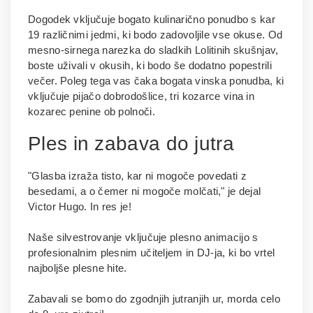
Dogodek vključuje bogato kulinarično ponudbo s kar
19 različnimi jedmi, ki bodo zadovoljile vse okuse. Od
mesno-sirnega narezka do sladkih Lolitinih skušnjav,
boste uživali v okusih, ki bodo še dodatno popestrili
večer. Poleg tega vas čaka bogata vinska ponudba, ki
vključuje pijačo dobrodošlice, tri kozarce vina in
kozarec penine ob polnoči.
Ples in zabava do jutra
"Glasba izraža tisto, kar ni mogoče povedati z
besedami, a o čemer ni mogoče molčati," je dejal
Victor Hugo. In res je!
Naše silvestrovanje vključuje plesno animacijo s
profesionalnim plesnim učiteljem in DJ-ja, ki bo vrtel
najboljše plesne hite.
Zabavali se bomo do zgodnjih jutranjih ur, morda celo