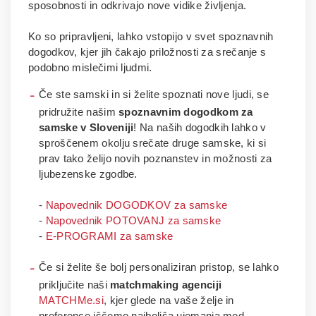
sposobnosti in odkrivajo nove vidike življenja.
Ko so pripravljeni, lahko vstopijo v svet spoznavnih
dogodkov, kjer jih čakajo priložnosti za srečanje s
podobno mislečimi ljudmi.
Če ste samski in si želite spoznati nove ljudi, se
pridružite našim
spoznavnim dogodkom za
samske v Sloveniji
! Na naših dogodkih lahko v
sproščenem okolju srečate druge samske, ki si
prav tako želijo novih poznanstev in možnosti za
ljubezenske zgodbe.
-
Napovednik DOGODKOV za samske
-
Napovednik POTOVANJ za samske
-
E-PROGRAMI za samske
Če si želite še bolj personaliziran pristop, se lahko
priključite naši
matchmaking agenciji
MATCHMe.si
, kjer glede na vaše želje in
preference iščemo najboljša ujemanja med