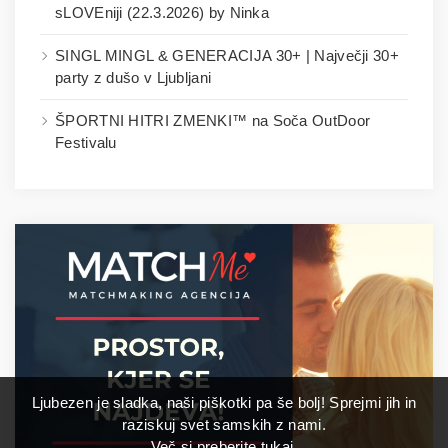
sLOVEniji (22.3.2026) by Ninka
SINGL MINGL & GENERACIJA 30+ | Največji 30+
party z dušo v Ljubljani
ŠPORTNI HITRI ZMENKI™ na Soča OutDoor
Festivalu
Ljubezen je sladka, naši piškotki pa še bolj! Sprejmi jih in
raziskuj svet samskih z nami.
Več si preberite
tukaj
.