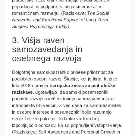
pripadnosti in podpore, ki bi ga sicer iskali v
romantičnem razmerju. (Raziskava:
The Social
Networks and Emotional Support of Long-Term
Singles. Psychology Today)
3. Višja raven
samozavedanja in
osebnega razvoja
Dolgotrajna samskost lahko prinese priložnost za
poglobljen osebni razvoj. Študije, kot je tista, ki jo je
leta 2018 opravila
Evropska zveza za psihološke
raziskave
, ugotavljajo, da samski posamezniki
pogosto razvijejo večjo stopnjo samozavedanja in
introspektivnih veščin. Z več časa za samorazmislek
in osebne interese ti posamezniki bolje razumejo
svoje želje in potrebe. To lahko vodi do bolj
izpolnjujočih odnosov, ko so pripravljeni vstopiti vanje.
(Raziskava: Self-Awareness and Personal Growth in