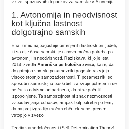
v svet spoznavnih dogodkov za samske v Sloveniji.
1. Avtonomija in neodvisnost
kot ključna lastnost
dolgotrajno samskih
Ena izmed najpogosteje omenjenih lastnosti pri ljudeh,
ki so dlje časa samski, je njihova močna potreba po
avtonomiji in neodvisnosti. Raziskava, ki jo je leta
2019 izvedla
Ameriška psihološka zveza
, kaže, da
dolgotrajno samski posamezniki pogosto razvijejo
visoko stopnjo samozadostnosti. Ti posamezniki so
sposobni samostojno poskrbeti za svoje potrebe in se
ne čutijo odvisne od partnerja, da bi se počutili
izpopolnjene. Ta samostojnost ni znak nezmožnosti
vzpostavljanja odnosov, ampak bolj potreba po tem,
da najprej izgradijo močan občutek sebe, preden
vstopijo v zvezo.
Teorija samodoločenosti (Self-Determination Theory)