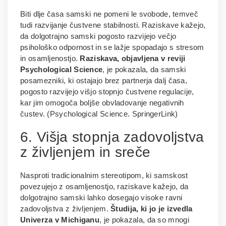
Biti dlje časa samski ne pomeni le svobode, temveč
tudi razvijanje čustvene stabilnosti. Raziskave kažejo,
da dolgotrajno samski pogosto razvijejo večjo
psihološko odpornost in se lažje spopadajo s stresom
in osamljenostjo.
Raziskava, objavljena v reviji
Psychological Science
, je pokazala, da samski
posamezniki, ki ostajajo brez partnerja dalj časa,
pogosto razvijejo višjo stopnjo čustvene regulacije,
kar jim omogoča boljše obvladovanje negativnih
čustev. (Psychological Science. SpringerLink)
6. Višja stopnja zadovoljstva
z življenjem in sreče
Nasproti tradicionalnim stereotipom, ki samskost
povezujejo z osamljenostjo, raziskave kažejo, da
dolgotrajno samski lahko dosegajo visoke ravni
zadovoljstva z življenjem.
Študija, ki jo je izvedla
Univerza v Michiganu
, je pokazala, da so mnogi