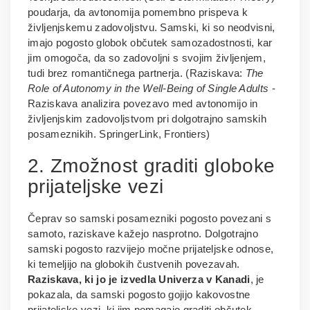
poudarja, da avtonomija pomembno prispeva k
življenjskemu zadovoljstvu. Samski, ki so neodvisni,
imajo pogosto globok občutek samozadostnosti, kar
jim omogoča, da so zadovoljni s svojim življenjem,
tudi brez romantičnega partnerja. (Raziskava:
The
Role of Autonomy in the Well-Being of Single Adults
-
Raziskava analizira povezavo med avtonomijo in
življenjskim zadovoljstvom pri dolgotrajno samskih
posameznikih. SpringerLink, Frontiers)
2. Zmožnost graditi globoke
prijateljske vezi
Čeprav so samski posamezniki pogosto povezani s
samoto, raziskave kažejo nasprotno. Dolgotrajno
samski pogosto razvijejo močne prijateljske odnose,
ki temeljijo na globokih čustvenih povezavah.
Raziskava, ki jo je izvedla Univerza v Kanadi
, je
pokazala, da samski pogosto gojijo kakovostne
prijateljske vezi, ki jim pomagajo graditi občutek