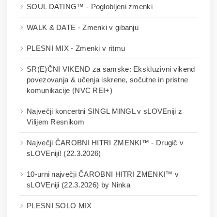
SOUL DATING™ - Poglobljeni zmenki
WALK & DATE - Zmenki v gibanju
PLESNI MIX - Zmenki v ritmu
SR(E)ČNI VIKEND za samske: Ekskluzivni vikend
povezovanja & učenja iskrene, sočutne in pristne
komunikacije (NVC REI+)
Največji koncertni SINGL MINGL v sLOVEniji z
Vilijem Resnikom
Največji ČAROBNI HITRI ZMENKI™ - Drugič v
sLOVEniji! (22.3.2026)
10-urni največji ČAROBNI HITRI ZMENKI™ v
sLOVEniji (22.3.2026) by Ninka
PLESNI SOLO MIX