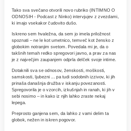
Tako sva svečano otvorili novo rubriko (INTIMNO O
ODNOSIH - Podcast z Ninko) intervjujev z zvezdami,
ki imajo vsekakor čudovito dušo.
Iskreno sem hvaležna, da sem jo imela priložnost
spoznati – ne le kot umetnico, temveč kot žensko z
globokim notranjim svetom. Povedala mi je, da o
takšnih temah redko spregovori javno, a prav za nas
je z največjim zaupanjem odprla delček svoje intime.
Dotaknili sva se odnosov, ženskosti, moškosti,
samskosti, ljubezni ... pa tudi sodobnih izzivov, ki jih
prinaša današnja družba v iskanju povezanosti.
Spregovorila je o vzorcih, izkušnjah in ranah, ki jih v
sebi nosimo – in kako iz njih lahko zraste nekaj
lepega.
Preprosto ganjena sem, da lahko z vami delim ta
globok, nežen in iskren pogovor.