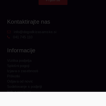
Kontaktirajte nas
info@dogodkizasamske.si
041 745 110
Informacije
Vizitka podjetja
Splošni pogoji
Izjava o zasebnosti
Piškotki
Odjava od novic
Sodelovanje s podjetji
Stik z novinarji
Pogosta vprašanja