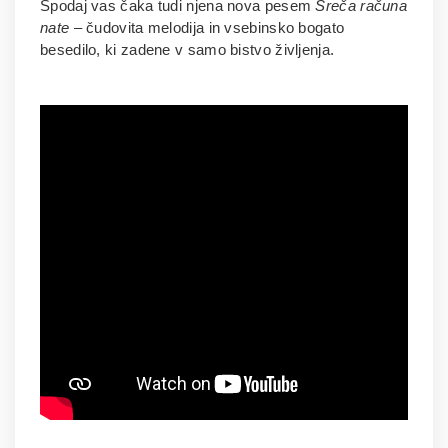
Spodaj vas čaka tudi njena nova pesem
Sreča računa
nate
– čudovita melodija in vsebinsko bogato
besedilo, ki zadene v samo bistvo življenja.