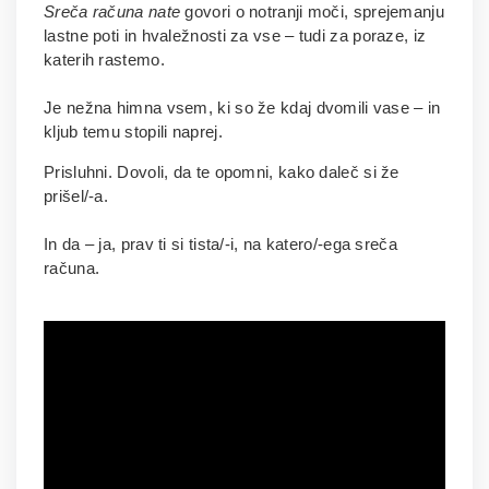
Sreča računa nate
govori o notranji moči, sprejemanju
lastne poti in hvaležnosti za vse – tudi za poraze, iz
katerih rastemo.
Je nežna himna vsem, ki so že kdaj dvomili vase – in
kljub temu stopili naprej.
Prisluhni. Dovoli, da te opomni, kako daleč si že
prišel/-a.
In da – ja, prav ti si tista/-i, na katero/-ega sreča
računa.