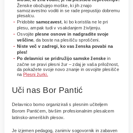
Ženske obožujejo moške, ki jih znajo
samozavestno voditi in se rade prepustijo dobremu
plesalcu.
Pridobite
samozavest
, ki bo koristila ne le pri
plesu, ampak tudi v vsakdanjem življenju.
Osvojite
plesne osnove in nadgradite svoje
veščine
, da boste na plesišču sproščeni.
Niste več v zadregi, ko vas ženska povabi na
ples!
Po delavnici se pridružijo samske ženske
in
začne se pravi plesni žur – zdaj je vaša priložnost,
da pokažete svoje novo znanje in osvojite plesišče
na
Plesni žurki.
Uči nas Bor Pantić
Delavnico bomo organizirali s plesnim učiteljem
Borom Pantićem, bivšim profesionalnim plesalcem
latinsko-ameriških plesov.
Je izjemen pedagog, zanimiv sogovornik in zabaven