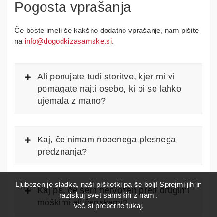
Pogosta vprašanja
Če boste imeli še kakšno dodatno vprašanje, nam pišite
na
info@dogodkizasamske.si
.
Ali ponujate tudi storitve, kjer mi vi
pomagate najti osebo, ki bi se lahko
ujemala z mano?
Kaj, če nimam nobenega plesnega
predznanja?
Ljubezen je sladka, naši piškotki pa še bolj! Sprejmi jih in
Kaj pa, če sem nervozen pred drugimi
raziskuj svet samskih z nami.
moškimi ali ženskami?
Več si preberite
tukaj
.