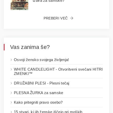
izbira za samske?
PREBERI VEČ
Vas zanima še?
Osvoji žensko svojega življenja!
WHITE CANDLELIGHT - Otvoritveni svečani HITRI
ZMENKI™
DRUŽABNI PLESI - Plesni tečaj
PLESNA ŽURKA za samske
Kako pritegniti pravo osebo?
15 stvari, ki jih ženske iščejo pri moških