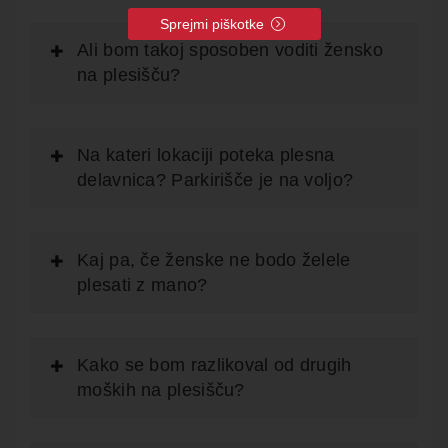
Sprejmi piškotke
Ali bom takoj sposoben voditi žensko
na plesišču?
Na kateri lokaciji poteka plesna
delavnica? Parkirišče je na voljo?​
Kaj pa, če ženske ne bodo želele
plesati z mano?
Kako se bom razlikoval od drugih
moških na plesišču?