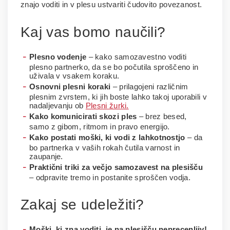
znajo voditi in v plesu ustvariti čudovito povezanost.
Kaj vas bomo naučili?
Plesno vodenje
– kako samozavestno voditi
plesno partnerko, da se bo počutila sproščeno in
uživala v vsakem koraku.
Osnovni plesni koraki
– prilagojeni različnim
plesnim zvrstem, ki jih boste lahko takoj uporabili v
nadaljevanju ob
Plesni žurki.
Kako komunicirati skozi ples
– brez besed,
samo z gibom, ritmom in pravo energijo.
Kako postati moški, ki vodi z lahkotnostjo
– da
bo partnerka v vaših rokah čutila varnost in
zaupanje.
Praktični triki za večjo samozavest na plesišču
– odpravite tremo in postanite sproščen vodja.
Zakaj se udeležiti?
Moški, ki zna voditi, je na plesišču neprecenljiv!