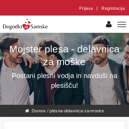
Prijava
|
Registracija
Mojster plesa - delavnica
za moške
Postani plesni vodja in navduši na
plesišču!
Domov
/
plesna-delavnica-za-moske